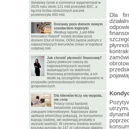
światowy rynek e-commerce wygenerował w
2025 roku około 121 mld przesyłek B2C, a
łączna liczba obsłużonych paczek
Dla fi
przekroczyła 400 mld.
dział
Dostawy poza domem nowym
odpowi
standardem logistyki
finans
Według raportu „Last-Mile
Innovation Report” rozwój dostaw poza
szczeg
domem (Out of Home, OOH) będzie jednym z
płynno
najważniejszych kierunków zmian w logistyce
ostatniej mili.
kontrak
zamówi
Jak chronić płynność finansową?
Zatory płatnicze należą do
obrot
najpoważniejszych wyzwań
przeds
wpływających na stabilność
finansową przedsiębiorstw, a ich
pojawia
skutki są szczególnie odczuwalne w
przypadku jednoosobowych działalności
gospodarczych.
Kondy
Dla klientów liczy się wygoda,
nie cena
Pozyty
Polacy coraz bardziej
utrzym
świadomie zarządzają
zakupami internetowymi. Najnowsze dane
dynami
aplikacji whenUbuy pokazują, że konsumenci
poprze
kupują rzadziej, ale wybierają produkty o
wyższej wartości. W czerwcu średnia wartość
konsum
koszyka wzrosła do 147 zł i utrzymuje stabilny