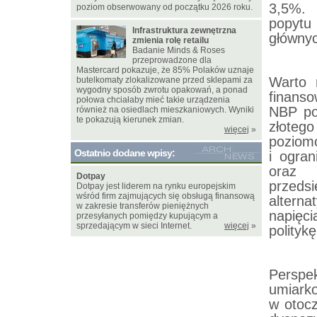
3,5%. 
poziom obserwowany od początku 2026 roku.
popytu
Infrastruktura zewnętrzna
głównyc
zmienia rolę retailu
Badanie Minds & Roses
przeprowadzone dla
Mastercard pokazuje, że 85% Polaków uznaje
Warto 
butelkomaty zlokalizowane przed sklepami za
wygodny sposób zwrotu opakowań, a ponad
finans
połowa chciałaby mieć takie urządzenia
NBP po
również na osiedlach mieszkaniowych. Wyniki
te pokazują kierunek zmian.
złotego
więcej
»
poziomó
Ostatnio dodane wpisy:
i ogra
oraz 
Dotpay
przed
Dotpay jest liderem na rynku europejskim
wśród firm zajmujących się obsługą finansową
alterna
w zakresie transferów pieniężnych
napięci
przesyłanych pomiędzy kupującym a
sprzedającym w sieci Internet.
więcej
»
polityk
Perspe
umiarko
w otoc