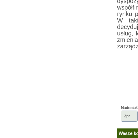
dyspozy
współf
rynku p
W taki
decydu
usług, 
zmienia
zarządz
Nadesłał:
2pr
Wasze ko