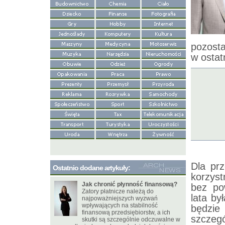
pozosta
w ostat
Dla prz
Ostatnio dodane artykuły:
korzyst
Jak chronić płynność finansową?
bez po
Zatory płatnicze należą do
lata b
najpoważniejszych wyzwań
wpływających na stabilność
będzi
finansową przedsiębiorstw, a ich
szcze
skutki są szczególnie odczuwalne w