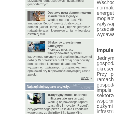
przypadku jednoosobowych działalności
Wschod
gospodarczych.
normal
energe
Dostawy poza domem nowym
standardem logistyki
mogłaby
Według raportu „Last-Mile
wpływ
Innovation Report” rozwój dostaw poza
domem (Out of Home, OOH) będzie jednym z
przeds
najważniejszych kierunków zmian w logistyce
wydawan
ostatniej mili.
Blisko rok z systemem
kaucyjnym
Impuls
Pierwsze miesiące
funkcjonowania systemu
kaucyjnego upłynęły pod znakiem intensywnej
Jednym
debaty. W przestrzeni publicznej dominowały
gospod
doniesienia o kolejkach do automatów,
wyzwaniach związanych z przyjmowaniem
okrese
opakowań czy niepewności dotyczącej zasad
Przy p
zwrotu.
więcej
»
ramac
gospod
Najczęściej czytane artykuły:
impuls
sektor
Tradycyjny model ostatniej
mili przestaje wystarczać
współp
Według najnowszego raportu
dużym
„Last-Mile Innovation Report”,
przygotowanego przez Last Mile Experts we
infrastr
współpracy ze SwipBox i Software Mind,