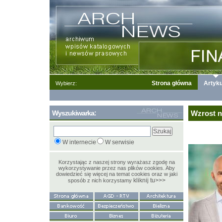
Strona główna
Artyku
Wybierz:
Wyszukiwarka:
Wzrost n
W internecie
W serwisie
Korzystając z naszej strony wyrażasz zgodę na
wykorzystywanie przez nas plików cookies. Aby
dowiedzieć się więcej na temat cookies oraz w jaki
kliknij tu>>>
sposób z nich korzystamy