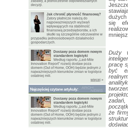
zabawy, a jednocześnie odpowiedzialnych
Jeszcze
decyzji.
stawiaj
Jak chronić płynność finansową?
dużych 
Zatory płatnicze należą do
się ef
najpoważniejszych wyzwań
wpływających na stabilność
realiz
finansową przedsiębiorstw, a ich
mniejsz
skutki są szczególnie odczuwalne w
przypadku jednoosobowych działalności
gospodarczych.
Duży 
Dostawy poza domem nowym
standardem logistyki
intelig
Według raportu „Last-Mile
pracę s
Innovation Report” rozwój dostaw poza
domem (Out of Home, OOH) będzie jednym z
być ek
najważniejszych kierunków zmian w logistyce
realny
ostatniej mili.
więcej
»
analit
tworze
Najczęściej czytane artykuły:
projek
Dostawy poza domem nowym
zadań,
standardem logistyki
począt
Według raportu „Last-Mile
Innovation Report” rozwój dostaw poza
że firm
domem (Out of Home, OOH) będzie jednym z
struktu
najważniejszych kierunków zmian w logistyce
ostatniej mili.
doświa