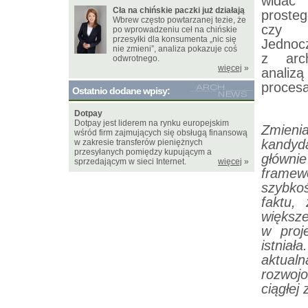
widać
Cła na chińskie paczki już działają
proste
Wbrew często powtarzanej tezie, że
czy p
po wprowadzeniu ceł na chińskie
przesyłki dla konsumenta „nic się
Jednocz
nie zmieni”, analiza pokazuje coś
z arch
odwrotnego.
więcej
»
analiz
procesa
Ostatnio dodane wpisy:
Dotpay
Dotpay jest liderem na rynku europejskim
Zmien
wśród firm zajmujących się obsługą finansową
kandyd
w zakresie transferów pieniężnych
przesyłanych pomiędzy kupującym a
główni
sprzedającym w sieci Internet.
więcej
»
framew
szybko
faktu,
większ
w proj
istniał
aktual
rozwoj
ciągłej