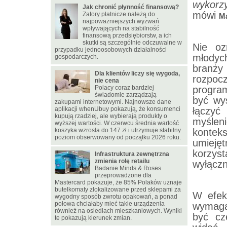
wykorz
Jak chronić płynność finansową?
mówi
Zatory płatnicze należą do
Ma
najpoważniejszych wyzwań
wpływających na stabilność
finansową przedsiębiorstw, a ich
skutki są szczególnie odczuwalne w
Nie oz
przypadku jednoosobowych działalności
młodyc
gospodarczych.
branż
Dla klientów liczy się wygoda,
rozpoc
nie cena
Polacy coraz bardziej
program
świadomie zarządzają
być wys
zakupami internetowymi. Najnowsze dane
aplikacji whenUbuy pokazują, że konsumenci
łączyć
kupują rzadziej, ale wybierają produkty o
myślen
wyższej wartości. W czerwcu średnia wartość
koszyka wzrosła do 147 zł i utrzymuje stabilny
kontek
poziom obserwowany od początku 2026 roku.
umiejęt
korzys
Infrastruktura zewnętrzna
zmienia rolę retailu
wyłączn
Badanie Minds & Roses
przeprowadzone dla
Mastercard pokazuje, że 85% Polaków uznaje
butelkomaty zlokalizowane przed sklepami za
W efek
wygodny sposób zwrotu opakowań, a ponad
połowa chciałaby mieć takie urządzenia
wymagaj
również na osiedlach mieszkaniowych. Wyniki
być cz
te pokazują kierunek zmian.