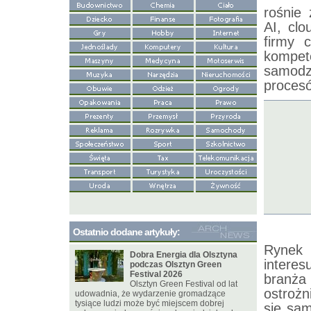
rośnie
AI, cl
firmy c
kompet
samodz
proces
Ostatnio dodane artykuły:
Rynek 
Dobra Energia dla Olsztyna
interes
podczas Olsztyn Green
Festival 2026
branża
Olsztyn Green Festival od lat
ostrożn
udowadnia, że wydarzenie gromadzące
tysiące ludzi może być miejscem dobrej
się sam