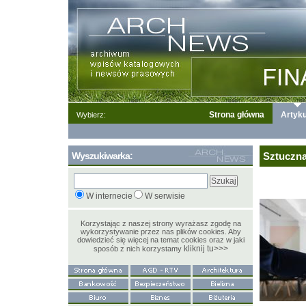
Strona główna
Artyku
Wybierz:
Wyszukiwarka:
Sztuczna
W internecie
W serwisie
Korzystając z naszej strony wyrażasz zgodę na
wykorzystywanie przez nas plików cookies. Aby
dowiedzieć się więcej na temat cookies oraz w jaki
kliknij tu>>>
sposób z nich korzystamy