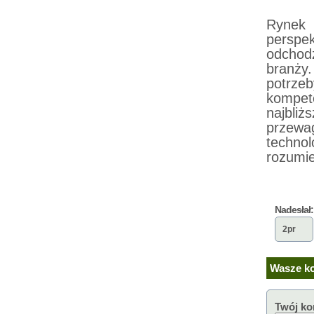
Rynek 
perspe
odchod
branży
potrze
kompet
najbli
przewa
techno
rozumie
Nadesłał:
2pr
Wasze ko
Twój ko