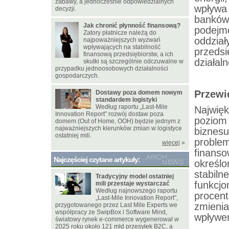
zabawy, a jednocześnie odpowiedzialnych
wpływa
decyzji.
banków 
Jak chronić płynność finansową?
podejm
Zatory płatnicze należą do
oddzia
najpoważniejszych wyzwań
wpływających na stabilność
przeds
finansową przedsiębiorstw, a ich
działaln
skutki są szczególnie odczuwalne w
przypadku jednoosobowych działalności
gospodarczych.
Przewi
Dostawy poza domem nowym
standardem logistyki
Według raportu „Last-Mile
Najwię
Innovation Report” rozwój dostaw poza
poziom 
domem (Out of Home, OOH) będzie jednym z
najważniejszych kierunków zmian w logistyce
bizne
ostatniej mili.
proble
więcej
»
finans
Najczęściej czytane artykuły:
określ
stabi
Tradycyjny model ostatniej
funkcjo
mili przestaje wystarczać
Według najnowszego raportu
procen
„Last-Mile Innovation Report”,
zmieni
przygotowanego przez Last Mile Experts we
współpracy ze SwipBox i Software Mind,
wpływem
światowy rynek e-commerce wygenerował w
2025 roku około 121 mld przesyłek B2C, a