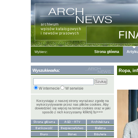
Strona główna
Artyku
Wybierz:
Wyszukiwarka:
Ropa, inf
W internecie
W serwisie
Korzystając z naszej strony wyrażasz zgodę na
wykorzystywanie przez nas plików cookies. Aby
dowiedzieć się więcej na temat cookies oraz w jaki
kliknij tu>>>
sposób z nich korzystamy