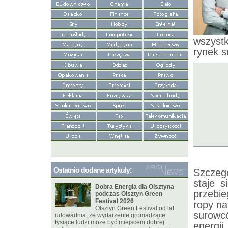
wszyst
rynek 
Ostatnio dodane artykuły:
Szczeg
staje s
Dobra Energia dla Olsztyna
przebie
podczas Olsztyn Green
Festival 2026
ropy na
Olsztyn Green Festival od lat
surowc
udowadnia, że wydarzenie gromadzące
tysiące ludzi może być miejscem dobrej
energii