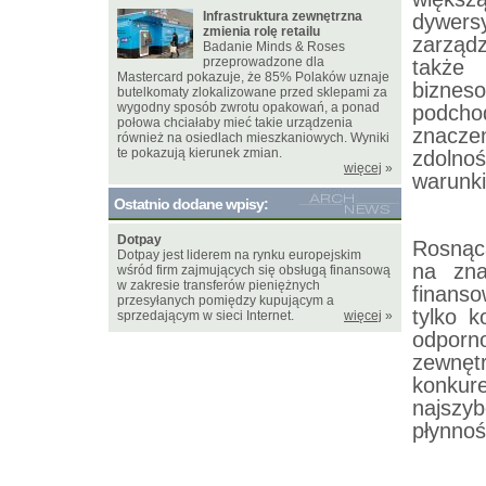
Infrastruktura zewnętrzna
dywersy
zmienia rolę retailu
zarząd
Badanie Minds & Roses
przeprowadzone dla
także
Mastercard pokazuje, że 85% Polaków uznaje
bizne
butelkomaty zlokalizowane przed sklepami za
wygodny sposób zwrotu opakowań, a ponad
podcho
połowa chciałaby mieć takie urządzenia
znacze
również na osiedlach mieszkaniowych. Wyniki
te pokazują kierunek zmian.
zdolno
więcej
»
warunki
Ostatnio dodane wpisy:
Dotpay
Rosnąca
Dotpay jest liderem na rynku europejskim
na zna
wśród firm zajmujących się obsługą finansową
w zakresie transferów pieniężnych
finanso
przesyłanych pomiędzy kupującym a
tylko k
sprzedającym w sieci Internet.
więcej
»
odporn
zewnę
konkure
najszyb
płynnoś