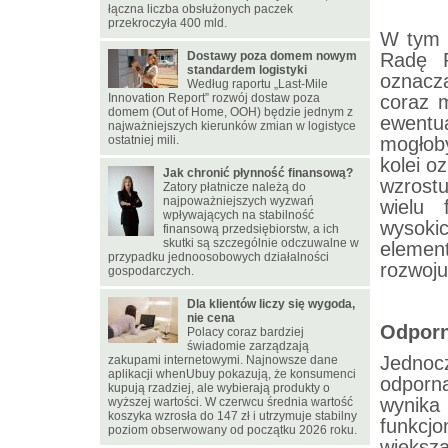
łączna liczba obsłużonych paczek
przekroczyła 400 mld.
W tym 
Dostawy poza domem nowym
Radę P
standardem logistyki
oznacz
Według raportu „Last-Mile
Innovation Report” rozwój dostaw poza
coraz 
domem (Out of Home, OOH) będzie jednym z
ewentua
najważniejszych kierunków zmian w logistyce
ostatniej mili.
mogłob
kolei o
Jak chronić płynność finansową?
wzrostu
Zatory płatnicze należą do
najpoważniejszych wyzwań
wielu 
wpływających na stabilność
wysoki
finansową przedsiębiorstw, a ich
skutki są szczególnie odczuwalne w
elemen
przypadku jednoosobowych działalności
rozwoju
gospodarczych.
Dla klientów liczy się wygoda,
nie cena
Odporn
Polacy coraz bardziej
świadomie zarządzają
Jednoc
zakupami internetowymi. Najnowsze dane
aplikacji whenUbuy pokazują, że konsumenci
odporna
kupują rzadziej, ale wybierają produkty o
wynika 
wyższej wartości. W czerwcu średnia wartość
koszyka wzrosła do 147 zł i utrzymuje stabilny
funkcj
poziom obserwowany od początku 2026 roku.
większ